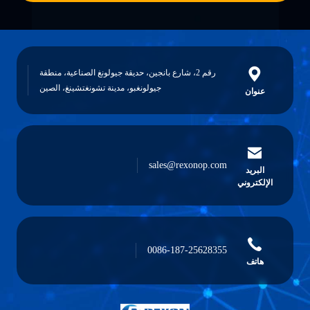
رقم 2، شارع بانجين، حديقة جيولونغ الصناعية، منطقة
جيولونغبو، مدينة تشونغتشينغ، الصين
عنوان
sales@rexonop.com
البريد
الإلكتروني
0086-187-25628355
هاتف