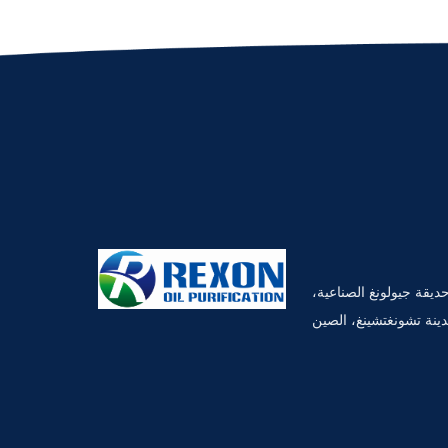
، حديقة جيولونغ الصناعية،
ينة تشونغتشينغ، الصين