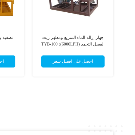
جهاز إزالة الماء السريع ومطهر زيت
تصفية و
الفصل التجمد TYB-100 ((6000LPH)
احصل على افضل سعر
اح