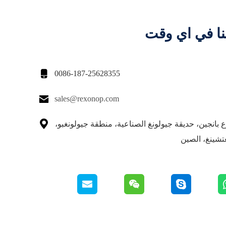
نا في اي وقت

0086-187-25628355

sales@rexonop.com

 شارع بانجين، حديقة جيولونغ الصناعية، منطقة جيولونغبو،
تشينغ، الصين