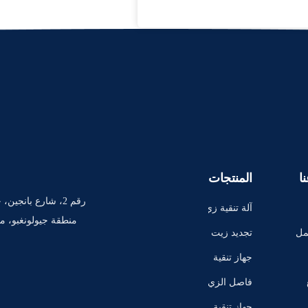
ا
المنتجات
رقم 2، شارع بانجين
آلة تنقية زي
منطقة جيولونغبو، مد
ت المحولا
مل
تجديد زيت
ت
المحول
جهاز تنقية
زيت من نو
فاصل الزي
ع المحول ا
ت الطرد ال
جهاز تنقية