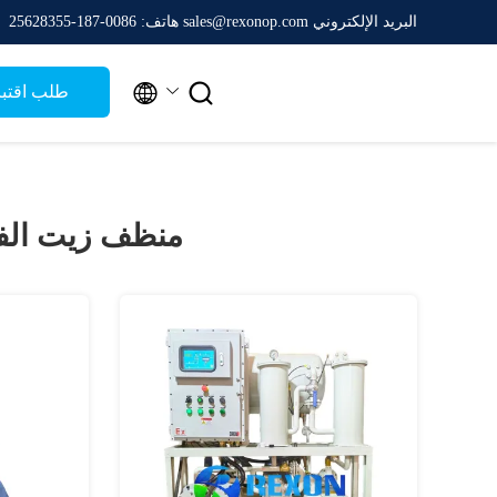
البريد الإلكتروني sales@rexonop.com
هاتف: 0086-187-25628355


طلب اقتب
منظف زيت الف