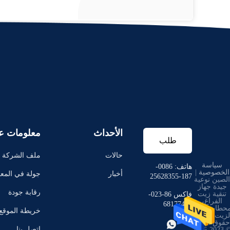
الأحداث
معلومات عن
طلب
حالات
ملف الشركة
سياسة
اقتباس
هاتف: 0086-
الخصوصية
|
أخبار
جولة في المع
187-25628355
الصين نوعية
جيدة جهاز
رقابة جودة
تنقية زيت
فاكس 86-023-
الفراغ،
68177456
حطات تنقية
خريطة الموقع
لزيت المورد.

حقوق النشر
اتصل بنا
© 2023-2026