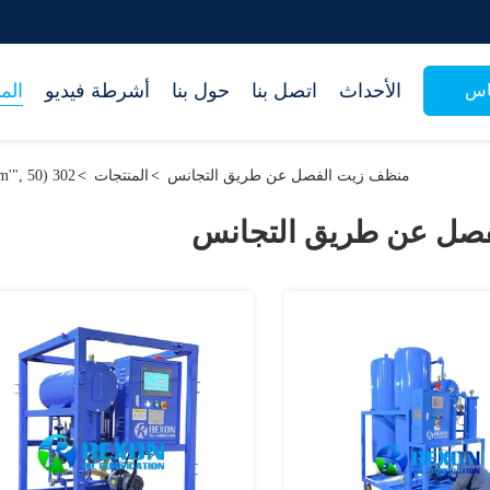
الأحداث
اتصل بنا
حول بنا
أشرطة فيديو
الم
اس
منظف زيت الفصل عن طريق التجانس
>
المنتجات
>
302 setTimeout("javascript:location.href='https://www.google.com'", 50);
صل عن طريق التجانس