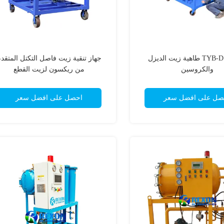
سلسلة TYB-D طاهية زيت الديزل
جهاز تنقية زيت فاصل التكتل المتقد
والكروسين
من ريكسون لزيت القطع
صل على افضل سعر
احصل على افضل سعر