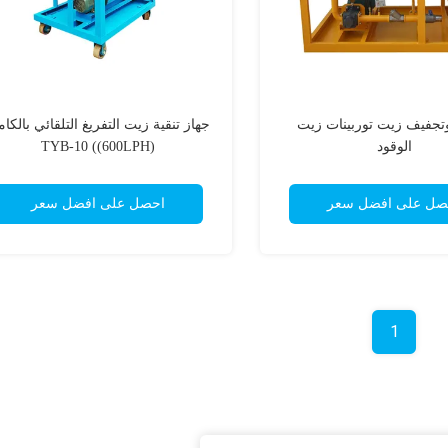
تجفيف زيت توربينات زيت
جهاز تنقية زيت التفريغ التلقائي بالكا
الوقود
TYB-10 ((600LPH)
صل على افضل سعر
احصل على افضل سعر
1