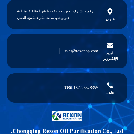
رقم 2، شارع بانجين، حديقة جيولونغ الصناعية، منطقة
جيولونغبو، مدينة تشونغتشينغ، الصين
عنوان
sales@rexonop.com
البريد
الإلكتروني
0086-187-25628355
هاتف
Chongqing Rexon Oil Purification Co., Ltd.