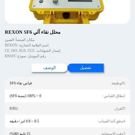
محلل نقاء آلي REXON SF6
مكان المنشأ: الصين
اسم العلامة التجارية: REXON
إصدار الشهادات: CE, ISO, SGS, CCC
رقم الموديل: نموذج RNSFC
تفصيل
الوصف
1الوظيفة:
قياس نقاء SF6
2نطاق القياس:
0 ~ 100% (نسبة SF6)
3القرار:
0.01٪
4تدفق أخذ العينات:
0.5 ~ 0.8 لتر / دقيقة
5وقت الاستجابة:
15 ثانية (90%)