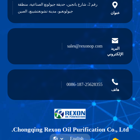
رقم 2، شارع بانجين، حديقة جيولونغ الصناعية، منطقة
جيولونغبو، مدينة تشونغتشينغ، الصين
عنوان
sales@rexonop.com
البريد
الإلكتروني
0086-187-25628355
هاتف
Chongqing Rexon Oil Purification Co., Ltd.