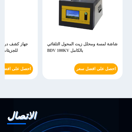
شاشة لمسة ومحلل زيت المحول التلقائي
جهاز كشف درجة 
بالكامل BDV 100KV
للجزيئات النف
احصل على افضل سعر
احصل على افضل 
الاتصال