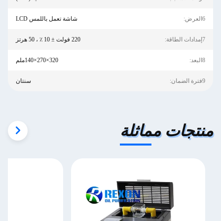
6العرض:
شاشة تعمل باللمس LCD
7إمدادات الطاقة:
220 فولت ± 10 ٪ ، 50 هرتز
8البعد:
320×270×140ملم
9فترة الضمان:
سنتان
منتجات مماثلة