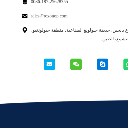

0086-187-25628355

sales@rexonop.com

 شارع بانجين، حديقة جيولونغ الصناعية، منطقة جيولونغبو،
تشينغ، الصين