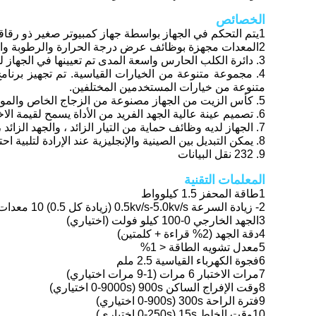
الخصائص
1يتم التحكم في الجهاز بواسطة جهاز كمبيوتر صغير ذو رقاقة واحدة ذات قدرة كبيرة ، وهو مستقر وموثوق به ؛
2المعدات مجهزة بوظائف عرض درجة الحرارة والرطوبة والساعة، ويمكن تخصيصها لقياس درجة حرارة الزيت تحت الحمراء.
3. دائرة الكلب الحارس واسعة المدى تم تعيينها في الجهاز لمنع الاصطدام
متنوعة من خيارات المستخدمين المختلفين.
5. كأس الزيت من الجهاز مصنوعة من الزجاج الخاص والمواد البوليمرية العالية، والتي يتم معالجتها بدقة لمنع تسرب الزيت والتآكل.
6. تصميم عينة عالية الجهد الفريد من الأداة يسمح لقيمة الاختبار لدخول محول A / D مباشرة، وتجنب الخطأ الناجم عن في الدائرة التناظرية،ويجعل نتيجة القياس أكثر دقة;
7. الجهاز لديه وظائف حماية من التيار الزائد ، والجهد الزائد ، والدائرة القصيرة وغيرها ، ولديه قدرة قوية على مكافحة التدخل والتوافق الكهرومغناطيسي الجيد ؛
8. يمكن التبديل بين الصينية والإنجليزية عند الإرادة لتلبية احتياجات أي عميل
9. 232 نقل البيانات
المعلمات التقنية
1طاقة المحفز 1.5 كيلوواط
2- زيادة السرعة 0.5kv/s-5.0kv/s (زيادة كل 0.5) 10 معدات اختيارية خطأ 0.2kv/s
3الجهد الخارجي 0-100 كيلو فولت (اختياري)
4دقة الجهد (2% قراءة + كلمتين)
5معدل تشويه الطاقة < 1%
6فجوة الكهرباء القياسية 2.5 ملم
7مرات الاختبار 6 مرات (1-9 مرات اختياري)
8وقت الإفراج الساكن 900s (0-9000s اختياري)
9فترة الراحة 300s (0-900s اختياري)
10وقت الخلط 15s (0-250s اختياري)