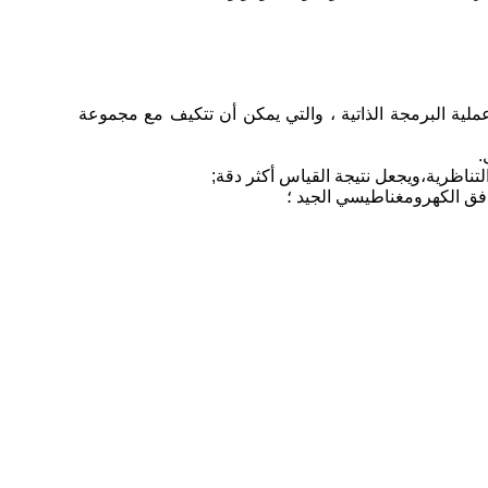
متنوعة من الخيارات القياسية. تم تجهيز برنامج الأداة مع GB / t507-1986، GB / t507-2002، dl429.9, iec156 و عملية البرمجة الذاتية ، والتي يمكن أن تتكيف مع مجموعة