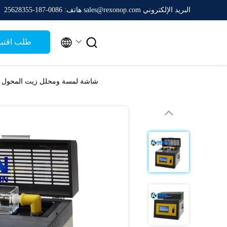
البريد الإلكتروني sales@rexonop.com
هاتف: 0086-187-25628355


طلب اقتب
شاشة لمسة ومحلل زيت المحول التلقائي 