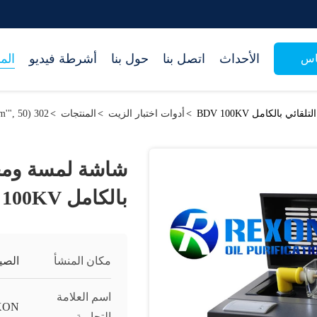
الأحداث
اتصل بنا
حول بنا
أشرطة فيديو
الم
اس
بالكامل BDV 100KV
>
أدوات اختبار الزيت
>
المنتجات
>
302 setTimeout("javascript:location.href='https://www.google.com'", 50);
شاشة لمسة ومحل
بالكامل BDV 100KV
مكان المنشأ
الصي
اسم العلامة
XON
التجارية