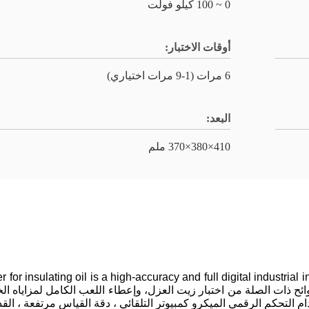
0 ~ 100 كيلو فولت
أوقات الاختبار:
6 مرات (1-9 مرات اختياري)
البعد:
410×380×370 ملم
for insulating oil is a high-accuracy and full digital industrial 
technical p، وفقا للمعايير واللوائح ذات الصلة من اختبار زيت العزل، وإعطاء اللعب الكا
 التحكم الرقمي الميكرو كمبيوتر التلقائي ، دقة القياس مرتفعة ، القد