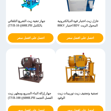
عازل زيت اختبار قوة الديالكترونية
جهاز تنقية زيت التفريغ التلقائي
المحول الزيت BDV اختبار 80KV
بالكامل TYB-10 ((600LPH)
احصل على افضل سعر
احصل على افضل سعر
تصفية وتجفيف زيت توربينات زيت
جهاز إزالة الماء السريع ومطهر زيت
الوقود
الفصل التجمد TYB-100 ((6000LPH)
احصل على افضل سعر
احصل على افضل سعر