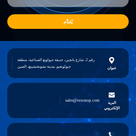
يُقدِّم
رقم 2، شارع بانجين، حديقة جيولونغ الصناعية، منطقة
جيولونغبو، مدينة تشونغتشينغ، الصين
عنوان
sales@rexonop.com
البريد
الإلكتروني