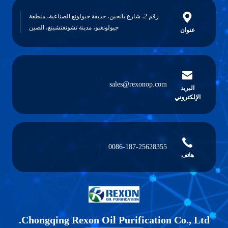
رقم 2، شارع بانجين، حديقة جيولونغ الصناعية، منطقة
جيولونغبو، مدينة تشونغتشينغ، الصين
عنوان
sales@rexonop.com
البريد
الإلكتروني
0086-187-25628355
هاتف
Chongqing Rexon Oil Purification Co., Ltd.