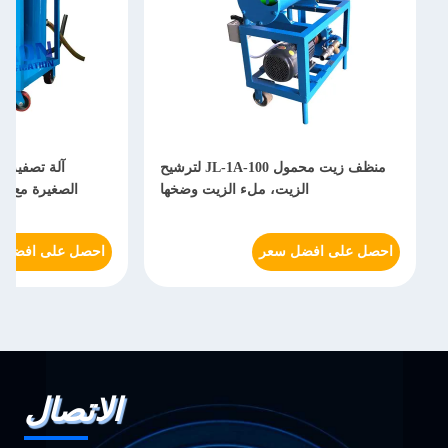
منظف زيت محمول JL-1A-100 لترشيح
آلة تصفية و
الزيت، ملء الزيت وضخها
الصغيرة مع هي
احصل على افضل سعر
احصل على افضل 
الاتصال