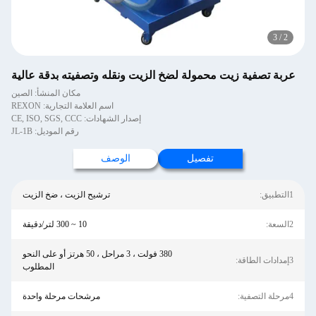
3
/
2
عربة تصفية زيت محمولة لضخ الزيت ونقله وتصفيته بدقة عالية
مكان المنشأ: الصين
اسم العلامة التجارية: REXON
إصدار الشهادات: CE, ISO, SGS, CCC
رقم الموديل: JL-1B
تفصيل
الوصف
1التطبيق:
ترشيح الزيت ، ضخ الزيت
2السعة:
10 ~ 300 لتر/دقيقة
380 فولت ، 3 مراحل ، 50 هرتز أو على النحو
3إمدادات الطاقة:
المطلوب
4مرحلة التصفية:
مرشحات مرحلة واحدة