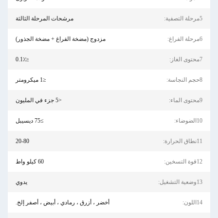
5مرحلة التصفية:
مرشحات المرحلة الثالثة
6مرحلة الفراغ:
مزدوج (مضخة الفراغ + مضخة الجذور)
7محتوى الغاز:
≤0.1٪
8حجم النجاسة:
≤1 ميكرومتر
9محتوى الماء:
<5 جزء في المليون
10الضوضاء:
≥75 ديسيبل
11نطاق الحرارة:
20-80
12قوة التسخين:
60 كيلو واط
13وضعية التشغيل:
يدوي
14اللون:
أخضر ، أزرق ، رمادي ، أبيض ، أصفر إلخ.