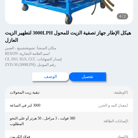
4
/
2
هيكل الإطار جهاز تصفية الزيت للمحول 3000LPH لتطهير الزيت
العازل
مكان المنشأ: تشونغتشينغ ، الصين
اسم العلامة التجارية: REXON
إصدار الشهادات: CE, ISO, SGS, CCC
رقم الموديل: ZYD-50 (3000LPH)
تفصيل
الوصف
1الوظيفة:
تنقية زيت المحولات
2معدل المد و الجزر:
3000 لتر في الساعة
380 فولت ، 3 مراحل ، 50 هرتز أو على النحو
3إمدادات الطاقة:
المطلوب
4المواد:
فولاذ الكربون