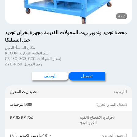
4
/
2
محطة تجديد وتدوير زيت المحولات القديمة مجهزة بخزان تجديد
جيل السيليكا
مكان المنشأ: الصين
اسم العلامة التجارية: REXON
إصدار الشهادات: CE, ISO, SGS, CCC
رقم الموديل: ZYD-I-150
تفصيل
الوصف
1الوظيفة:
تجديد زيت المحول
2معدل المد و الجزر:
9000 لتر/ساعة
3فولتاج الانقطاع (القوة
≥75 KV-85 KV
الكهربائية):
4محتوى الحمض:
≤0.01 ملغ من الكوهيدرول/غ