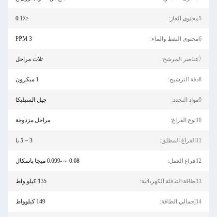
5محتوى الغاز:
≤0.1٪
6محتوى النفط والماء:
3 PPM
7عناصر المرشح:
ثلاث مراحل
8دقة الترشيح:
1 ميكرون
9مواد التجدد:
جيل السيليكا
10نوع الفراغ:
مراحل مزدوجة
11الفراغ المطلق:
3 ~ 5 با
12فراغ العمل:
0.08 ～-0.099 ميجا باسكال
13طاقة التدفئة الكهربائية:
135 كيلو واط
14إجمالي الطاقة:
149 كيلوواط