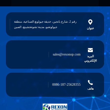
رقم 2، شارع بانجين، حديقة جيولونغ الصناعية، منطقة
جيولونغبو، مدينة تشونغتشينغ، الصين
عنوان
sales@rexonop.com
البريد
الإلكتروني
0086-187-25628355
هاتف