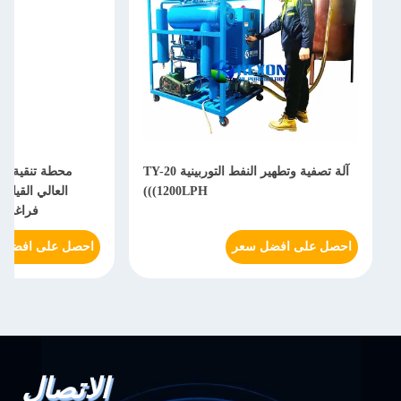
آلة تصفية وتطهير النفط التوربينية TY-20
محطة تنقية زي
((1200LPH)
العالي القياس
فراغي 1000 متر مكعب/ساعة
احصل على افضل سعر
احصل على افضل 
الاتصال