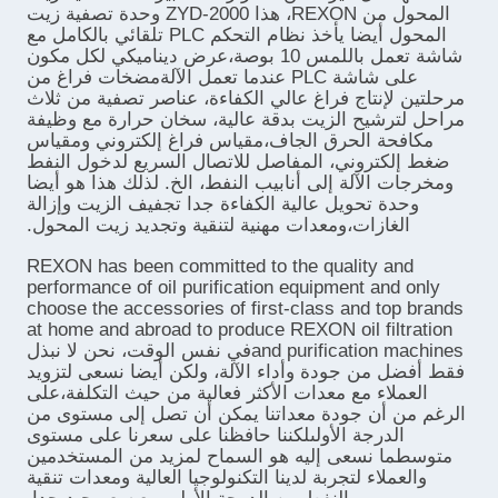
المحول من REXON، هذا ZYD-2000 وحدة تصفية زيت
المحول أيضا يأخذ نظام التحكم PLC تلقائي بالكامل مع
شاشة تعمل باللمس 10 بوصة،عرض ديناميكي لكل مكون
على شاشة PLC عندما تعمل الآلةمضخات فراغ من
مرحلتين لإنتاج فراغ عالي الكفاءة، عناصر تصفية من ثلاث
مراحل لترشيح الزيت بدقة عالية، سخان حرارة مع وظيفة
مكافحة الحرق الجاف،مقياس فراغ إلكتروني ومقياس
ضغط إلكتروني، المفاصل للاتصال السريع لدخول النفط
ومخرجات الآلة إلى أنابيب النفط، الخ. لذلك هذا هو أيضا
وحدة تحويل عالية الكفاءة جدا تجفيف الزيت وإزالة
الغازات،ومعدات مهنية لتنقية وتجديد زيت المحول.
REXON has been committed to the quality and
performance of oil purification equipment and only
choose the accessories of first-class and top brands
at home and abroad to produce REXON oil filtration
and purification machinesفي نفس الوقت، نحن لا نبذل
فقط أفضل من جودة وأداء الآلة، ولكن أيضا نسعى لتزويد
العملاء مع معدات الأكثر فعالية من حيث التكلفة،على
الرغم من أن جودة معداتنا يمكن أن تصل إلى مستوى من
الدرجة الأولىلكننا حافظنا على سعرنا على مستوى
متوسطما نسعى إليه هو السماح لمزيد من المستخدمين
والعملاء لتجربة لدينا التكنولوجيا العالية ومعدات تنقية