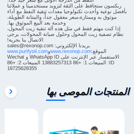
النفط من الدرجة الأولى مع سعر جيد جدا.
ريكسون ستحافظ على الثقة لتزويد مستخدمينا و عملائنا
بأفضل نوعية وأحدث تكنولوجيا معدات تنقية النفط مع أداء
موثوق به وممتازة،سعر معقول جداً، والمتانة الطويلة،
وخدمة بعد البيع الموثوق بها.
إذا كنت مهتم فقط في مثل هذه آلة تنقية زيت المحول،
نظام تصفية زيت المحول وحلول صيانة المحولات، يرجى
الاتصال بنا بحرية!
بريدنا الإلكتروني: sales@rexonop.com
الموقع:
www.rexonop.com
و
www.purifyoil.com
الاستفسار عبر الإنترنت على WhatsApp ID و Wechat
ID: المبيعات 1: +86 13883257313 المبيعات 2: +86
18725628355
المنتجات الموصى بها