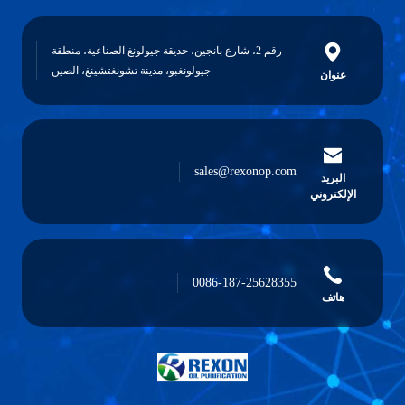
رقم 2، شارع بانجين، حديقة جيولونغ الصناعية، منطقة
جيولونغبو، مدينة تشونغتشينغ، الصين
عنوان
sales@rexonop.com
البريد
الإلكتروني
0086-187-25628355
هاتف