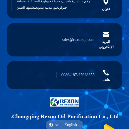
رقم 2، شارع بانجين، حديقة جيولونغ الصناعية، منطقة
جيولونغبو، مدينة تشونغتشينغ، الصين
عنوان
sales@rexonop.com
البريد
الإلكتروني
0086-187-25628355
هاتف
Chongqing Rexon Oil Purification Co., Ltd.