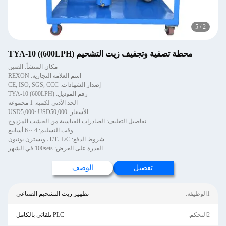
5
/
2
محطة تصفية وتجفيف زيت التشحيم TYA-10 ((600LPH)
مكان المنشأ: الصين
اسم العلامة التجارية: REXON
إصدار الشهادات: CE, ISO, SGS, CCC
رقم الموديل: TYA-10 (600LPH)
الحد الأدنى لكمية: 1 مجموعة
الأسعار: USD5,000~USD50,000
تفاصيل التغليف: الصادرات القياسية من الخشب المزدوج
وقت التسليم: 4 ~ 6 أسابيع
شروط الدفع: T/T، L/C، ويسترن يونيون
القدرة على العرض: 100sets في الشهر
تفصيل
الوصف
1الوظيفة:
تطهير زيت التشحيم الصناعي
2التحكم:
PLC تلقائي بالكامل