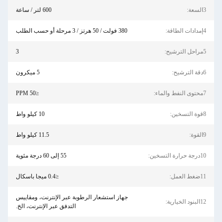
3السعة:
600 لتر / ساعة
4إمدادات الطاقة:
380 فولت / 50 هرتز / 3 مرحلة أو حسب الطلب
5مراحل الترشيح:
3
6دقة الترشيح:
5 ميكرون
7محتوى النفط والماء:
≤50 PPM
8قوة التسخين:
10 كيلو واط
9القوة:
11.5 كيلو واط
10درجة حرارة التسخين:
55 إلى 60 درجة مئوية
11ضغط العمل:
≤0.4 ميجا باسكال
جهاز استشعار الرطوبة عبر الإنترنت، ومقاييس
12البنود الخيارية:
التدفق عبر الإنترنت، الخ.