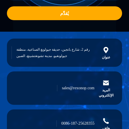
يُقدِّم
رقم 2، شارع بانجين، حديقة جيولونغ الصناعية، منطقة
جيولونغبو، مدينة تشونغتشينغ، الصين
عنوان
sales@rexonop.com
البريد
الإلكتروني
0086-187-25628355
هاتف